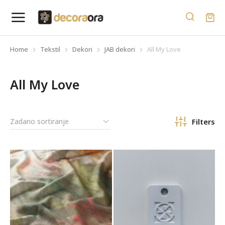
Home
Tekstil
Dekori
JAB dekori
All My Love
You are here:
All My Love
Filters