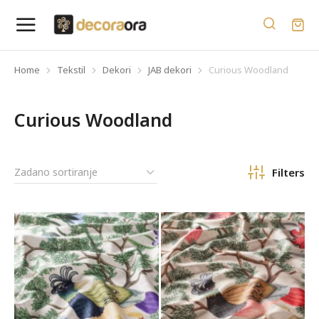
Home
Tekstil
Dekori
JAB dekori
Curious Woodland
You are here:
Curious Woodland
Filters