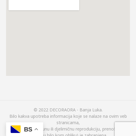
© 2022 DECORAORA - Banja Luka.
Bilo kakva upotreba informacija koje se nalaze na ovim veb
stranicama,
BS
(uključujući i potpunu ili djelimičnu reprodukciju, prenošenje ili
širenje u bilo kom obliku) je zabranjena.