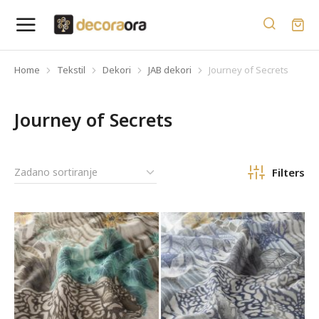
Home
Tekstil
Dekori
JAB dekori
Journey of Secrets
You are here:
Journey of Secrets
Filters