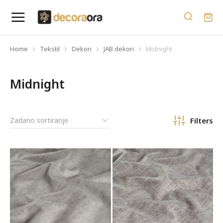
Home
Tekstil
Dekori
JAB dekori
Midnight
You are here:
Midnight
Filters