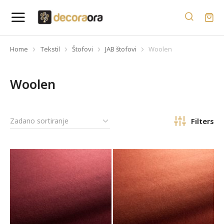
Home
Tekstil
Štofovi
JAB štofovi
Woolen
You are here:
Woolen
Filters