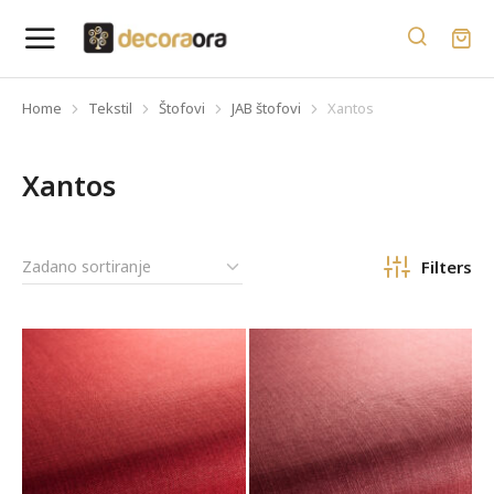
Home
Tekstil
Štofovi
JAB štofovi
Xantos
You are here:
Xantos
Filters