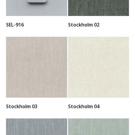
SEL-916
Stockholm 02
Stockholm 03
Stockholm 04