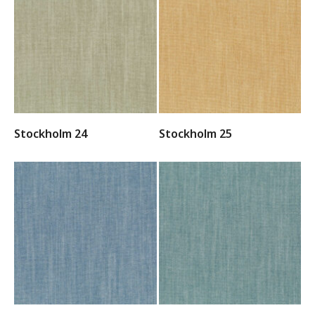
Stockholm 24
Stockholm 25