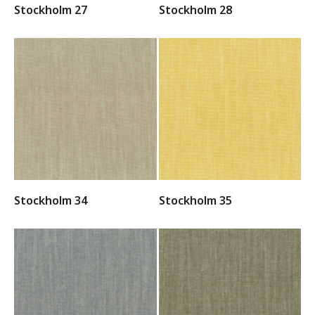
Stockholm 27
Stockholm 28
Stockholm 34
Stockholm 35