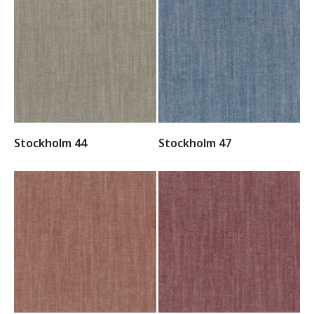
Stockholm 44
Stockholm 47