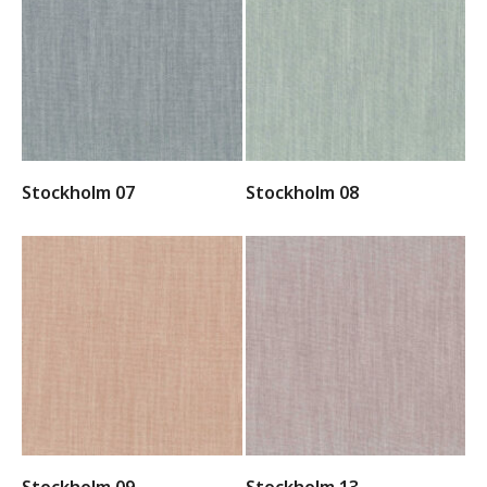
Stockholm 07
Stockholm 08