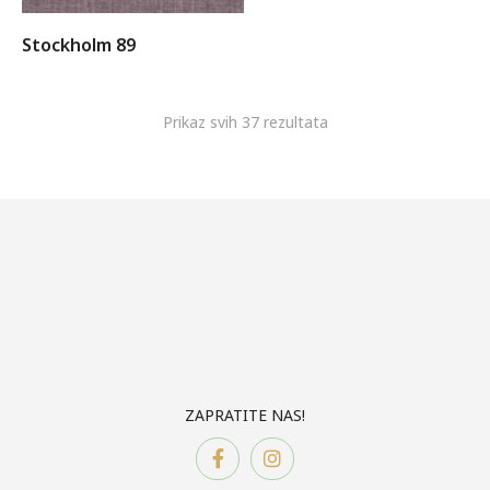
Stockholm 89
Prikaz svih 37 rezultata
ZAPRATITE NAS!