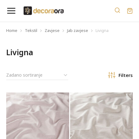
Home
Tekstil
Zavjese
Jab zavjese
Livigna
You are here:
Livigna
Filters