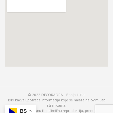
© 2022 DECORAORA - Banja Luka.
Bilo kakva upotreba informacija koje se nalaze na ovim veb
stranicama,
(uključujući i potpunu ili djelimičnu reprodukciju, prenošenje ili
BS