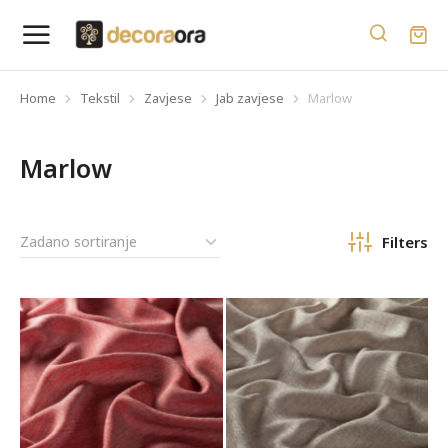
Home
Tekstil
Zavjese
Jab zavjese
Marlow
You are here:
Marlow
Filters