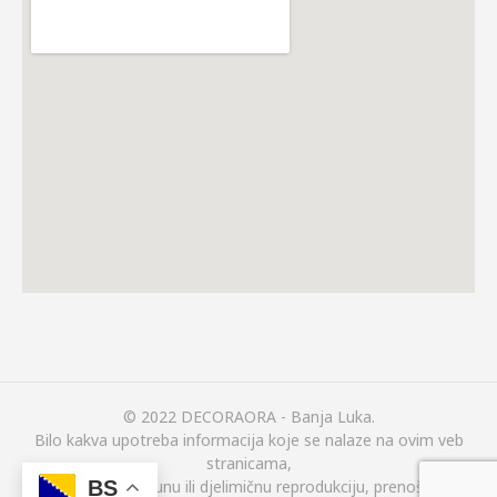
© 2022 DECORAORA - Banja Luka.
Bilo kakva upotreba informacija koje se nalaze na ovim veb
stranicama,
(uključujući i potpunu ili djelimičnu reprodukciju, prenošenje ili
BS