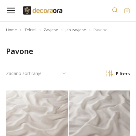
Home
Tekstil
Zavjese
Jab zavjese
Pavone
You are here:
Pavone
Filters