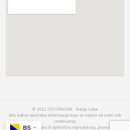
© 2022 DECORAORA - Banja Luka.
Bilo kakva upotreba informacija koje se nalaze na ovim veb
stranicama,
(uključujući i potpunu ili djelimičnu reprodukciju, prenošenje ili
BS