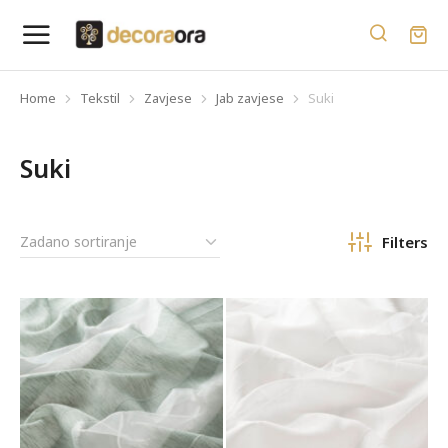
Home
Tekstil
Zavjese
Jab zavjese
Suki
You are here:
Suki
Filters