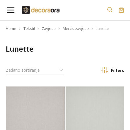
Home
Tekstil
Zavjese
Mercis zavjese
Lunette
You are here:
Lunette
Filters