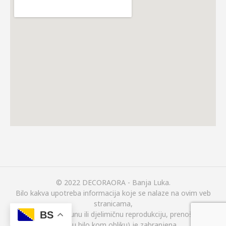
© 2022 DECORAORA - Banja Luka.
Bilo kakva upotreba informacija koje se nalaze na ovim veb
stranicama,
BS
(uključujući i potpunu ili djelimičnu reprodukciju, prenošenje ili
širenje u bilo kom obliku) je zabranjena.