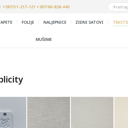
+387/51-217-121 +387/66-828-440
:
APETE
FOLIJE
NALJEPNICE
ZIDNI SATOVI
TEKSTI
MUŠEME
licity