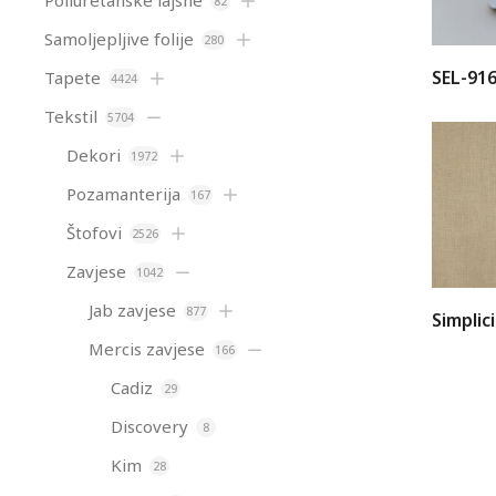
Poliuretanske lajsne
82
Samoljepljive folije
280
SEL-91
Tapete
4424
Tekstil
5704
Dekori
1972
Pozamanterija
167
Štofovi
2526
Zavjese
1042
Jab zavjese
877
Simplic
Mercis zavjese
166
Cadiz
29
Discovery
8
Kim
28