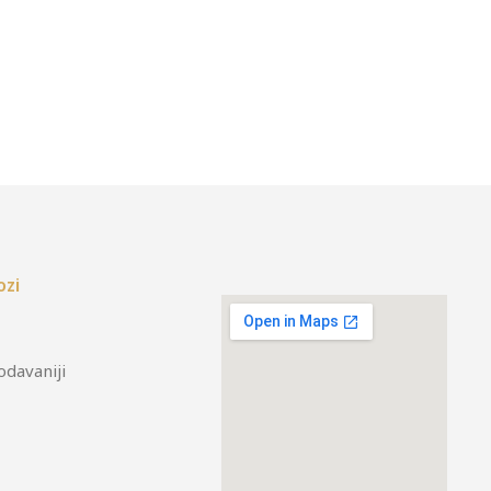
ozi
odavaniji