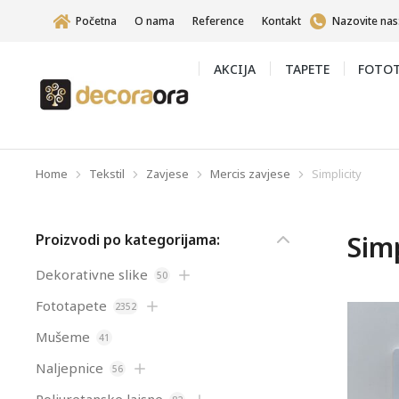
Početna
O nama
Reference
Kontakt
Nazovite nas
AKCIJA
TAPETE
FOTOT
Home
Tekstil
Zavjese
Mercis zavjese
Simplicity
You are here:
Simp
Proizvodi po kategorijama:
Dekorativne slike
50
Fototapete
2352
Mušeme
41
Naljepnice
56