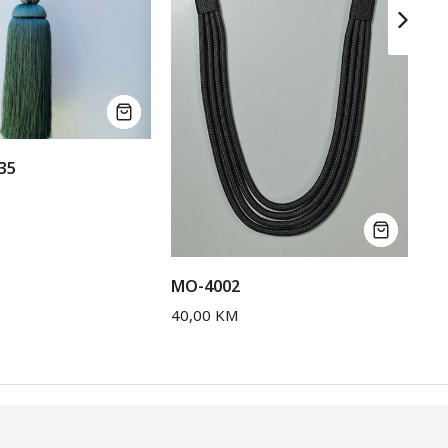
35
MO
40
MO-4002
40,00
KM