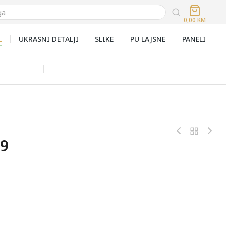
0,00
KM
L
UKRASNI DETALJI
SLIKE
PU LAJSNE
PANELI
99