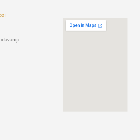
ozi
odavaniji