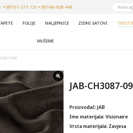
+387/51-217-121 +387/66-828-440
:
APETE
FOLIJE
NALJEPNICE
ZIDNI SATOVI
TEKSTI
MUŠEME
H3087-099
JAB-CH3087-0
Proizvođač: JAB
Ime materijala: Visionaire
Vrsta materijala: Zavjesa