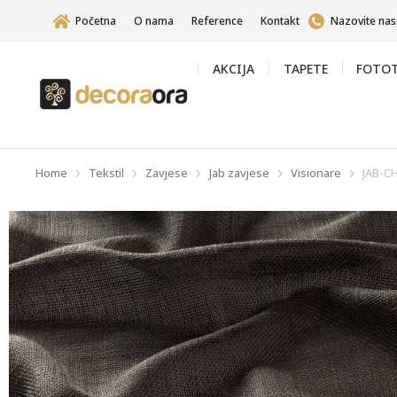
Početna
O nama
Reference
Kontakt
Nazovite nas
AKCIJA
TAPETE
FOTOT
Home
Tekstil
Zavjese
Jab zavjese
Visionare
JAB-C
You are here: