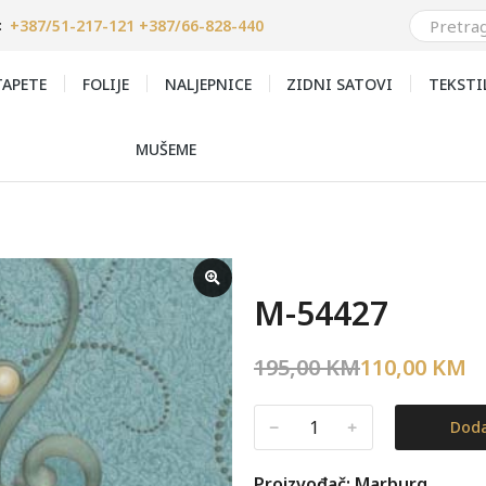
+387/51-217-121 +387/66-828-440
:
APETE
FOLIJE
NALJEPNICE
ZIDNI SATOVI
TEKSTI
MUŠEME
M-54427
195,00
KM
110,00
KM
﹣
﹢
Doda
Proizvođač: Marburg