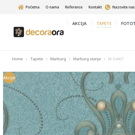
Početna
O nama
Reference
Kontakt
Nazovite nas
AKCIJA
TAPETE
FOTOT
Home
Tapete
Marburg
Marburg stanje
M-54427
You are here:
Akcija!