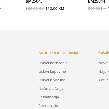
BM25045
BM25044
M
300,00
KM
110,00
KM
300,00
KM
Koriničke informacije
Katal
Uslovi korištenja
Novo
Uslovi kupovine
Najpr
Uslovi isporuke
Akcija
Način plaćanja
Reklamacija
Povrat robe