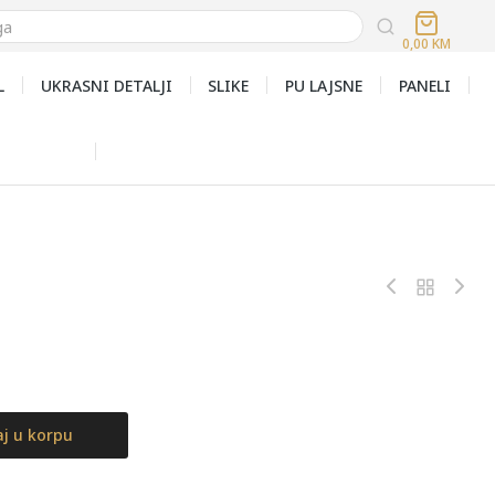
0,00
KM
L
UKRASNI DETALJI
SLIKE
PU LAJSNE
PANELI
j u korpu