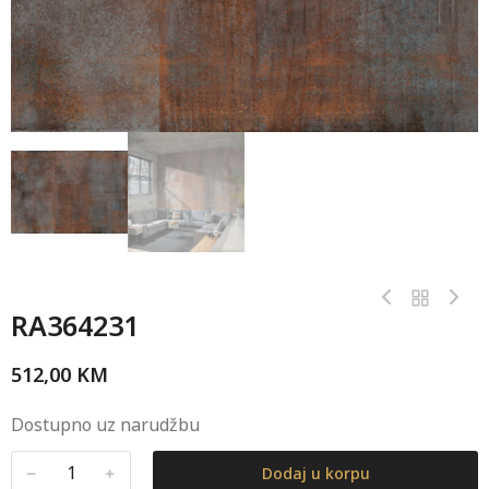
RA364231
512,00
KM
Dostupno uz narudžbu
﹣
﹢
Dodaj u korpu