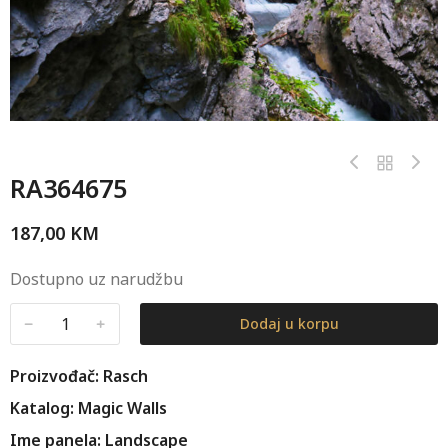
RA364675
187,00
KM
Dostupno uz narudžbu
﹣
﹢
Dodaj u korpu
Proizvođač: Rasch
Katalog: Magic Walls
Ime panela: Landscape