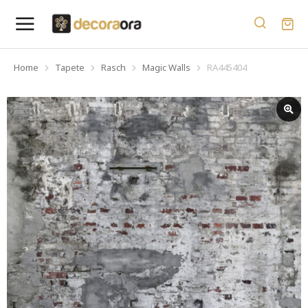
Home
Tapete
Rasch
Magic Walls
RA445404
You are here: