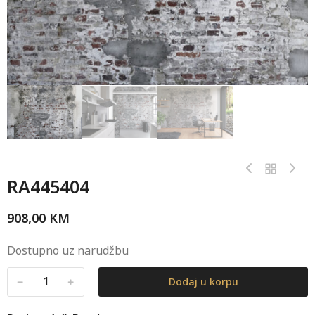
RA445404
908,00
KM
Dostupno uz narudžbu
﹣
﹢
Dodaj u korpu