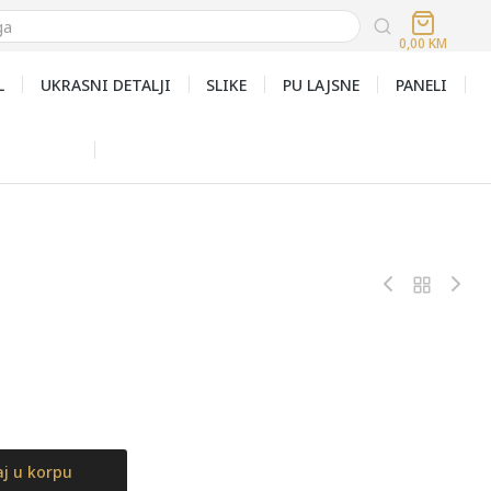
0,00
KM
L
UKRASNI DETALJI
SLIKE
PU LAJSNE
PANELI
j u korpu