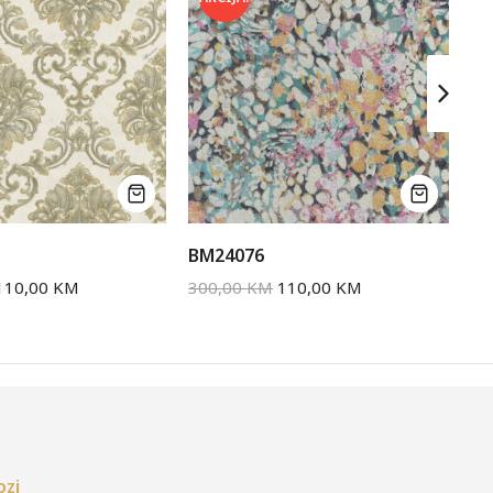
BM24076
BM
110,00
KM
300,00
KM
110,00
KM
30
ozi