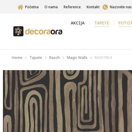
Početna
O nama
Reference
Kontakt
Nazovite nas
AKCIJA
TAPETE
FOTOT
Home
Tapete
Rasch
Magic Walls
RA557954
You are here: