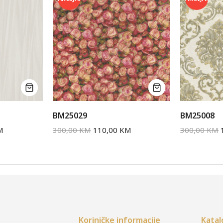
BM25029
BM25008
M
300,00
KM
110,00
KM
300,00
KM
Koriničke informacije
Katal