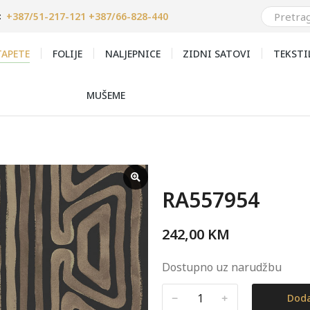
+387/51-217-121 +387/66-828-440
:
APETE
FOLIJE
NALJEPNICE
ZIDNI SATOVI
TEKSTI
MUŠEME
RA557954
242,00
KM
Dostupno uz narudžbu
﹣
﹢
Doda