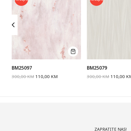
BM25097
BM25079
300,00
KM
110,00
KM
300,00
KM
110,00
K
ZAPRATITE NAS!