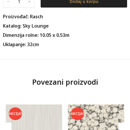
﹣
﹢
Dodaj u korpu
Proizvođač: Rasch
Katalog: Sky Lounge
Dimenzija rolne: 10.05 x 0.53m
Uklapanje: 32cm
Povezani proizvodi
AKCIJA!
AKCIJA!