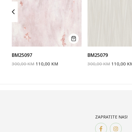
BM25097
BM25079
300,00
KM
110,00
KM
300,00
KM
110,00
K
ZAPRATITE NAS!