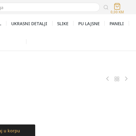
0,00
KM
L
UKRASNI DETALJI
SLIKE
PU LAJSNE
PANELI
j u korpu