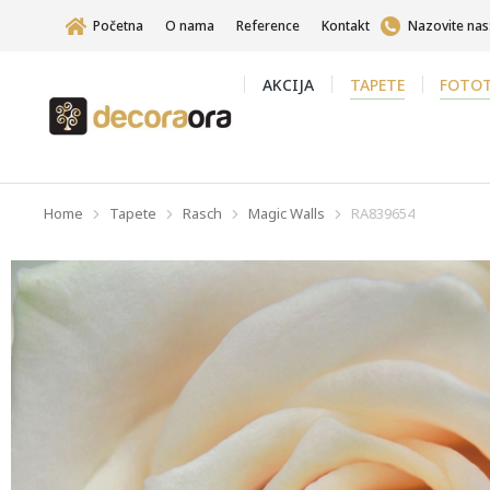
Početna
O nama
Reference
Kontakt
Nazovite nas
AKCIJA
TAPETE
FOTOT
Home
Tapete
Rasch
Magic Walls
RA839654
You are here: