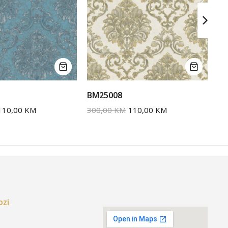
BM25008
BM
110,00
KM
300,00
KM
110,00
KM
30
ozi