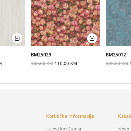
BM25029
BM25012
M
300,00
KM
110,00
KM
300,00
KM
Koriničke informacije
Katal
Uslovi korištenja
Novo