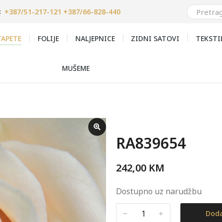
+387/51-217-121 +387/66-828-440
:
APETE
FOLIJE
NALJEPNICE
ZIDNI SATOVI
TEKSTI
MUŠEME
RA839654
242,00
KM
Dostupno uz narudžbu
﹣
﹢
Doda