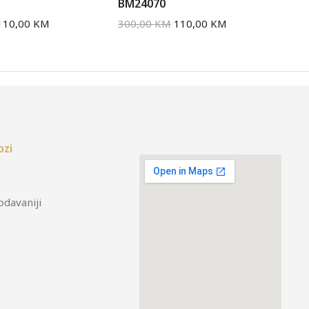
BM24070
BM
110,00
KM
300,00
KM
110,00
KM
30
ozi
odavaniji