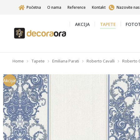
Početna
O nama
Reference
Kontakt
Nazovite nas
AKCIJA
TAPETE
FOTOT
Home
Tapete
Emiliana Parati
Roberto Cavalli
Roberto Ca
You are here:
Akcija!