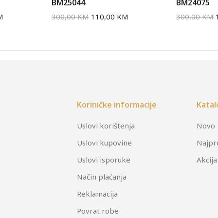
BM25044
BM24075
M
300,00
KM
110,00
KM
300,00
KM
Koriničke informacije
Katal
Uslovi korištenja
Novo
Uslovi kupovine
Najpr
Uslovi isporuke
Akcija
Način plaćanja
Reklamacija
Povrat robe