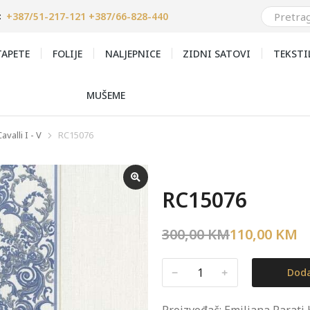
+387/51-217-121 +387/66-828-440
:
APETE
FOLIJE
NALJEPNICE
ZIDNI SATOVI
TEKSTI
MUŠEME
valli I - V
RC15076
RC15076
300,00
KM
110,00
KM
﹣
﹢
Doda