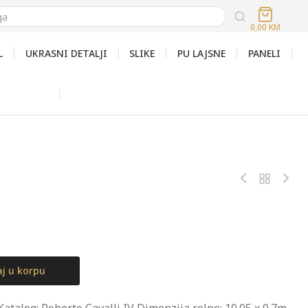
0,00
KM
L
UKRASNI DETALJI
SLIKE
PU LAJSNE
PANELI
j u korpu