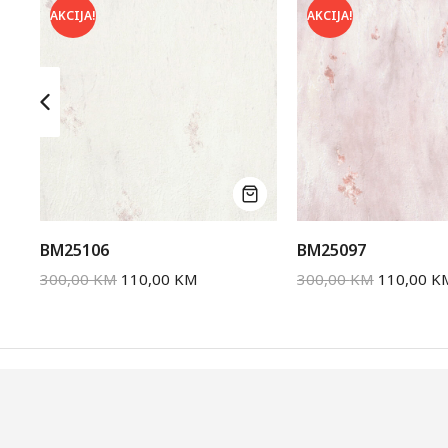
AKCIJA!
AKCIJA!
BM25106
BM25097
300,00
KM
110,00
KM
300,00
KM
110,00
K