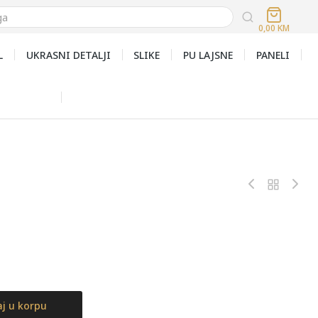
0,00
KM
L
UKRASNI DETALJI
SLIKE
PU LAJSNE
PANELI
j u korpu