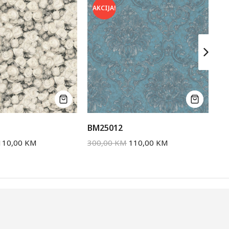
AKCIJA!
A
BM25012
BM
110,00
KM
300,00
KM
110,00
KM
30