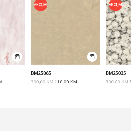
AKCIJA!
AKCIJA!
BM25065
BM25035
M
300,00
KM
110,00
KM
300,00
KM