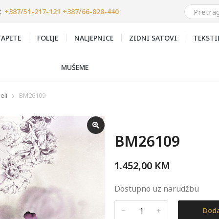
+387/51-217-121 +387/66-828-440
:
APETE
FOLIJE
NALJEPNICE
ZIDNI SATOVI
TEKSTI
MUŠEME
eli
BM26109
BM26109
1.452,00
KM
Dostupno uz narudžbu
﹣
﹢
Doda