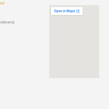
ozi
odavaniji