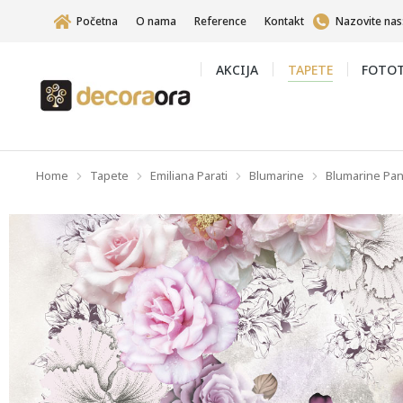
Početna
O nama
Reference
Kontakt
Nazovite nas
AKCIJA
TAPETE
FOTOT
Home
Tapete
Emiliana Parati
Blumarine
Blumarine Pan
You are here: