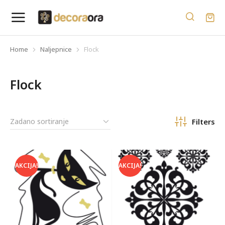
Home
Naljepnice
Flock
You are here:
Flock
Filters
AKCIJA!
AKCIJA!