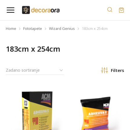
Home
Fototapete
Wizard Genius
183cm x 254cm
You are here:
183cm x 254cm
Filters