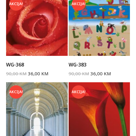
AKCIJA!
AKCIJA!
WG-368
WG-383
90,00
KM
36,00
KM
90,00
KM
36,00
KM
AKCIJA!
AKCIJA!