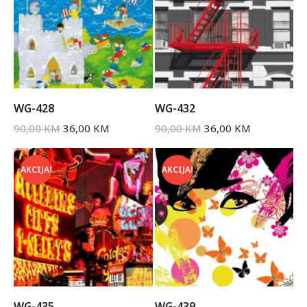
WG-428
WG-432
90,00
KM
36,00
KM
90,00
KM
36,00
KM
AKCIJA!
AKCIJA!
WG-435
WG-439