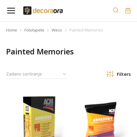
Home
Fototapete
Weco
Painted Memories
You are here:
Painted Memories
Filters