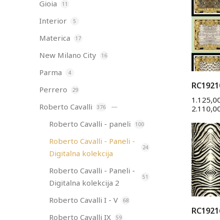
Gioia
11
Interior
5
Materica
17
New Milano City
16
Parma
4
RC1921
Perrero
29
1.125,0
Roberto Cavalli
376
2.110,0
Roberto Cavalli - paneli
100
Roberto Cavalli - Paneli -
24
Digitalna kolekcija
Roberto Cavalli - Paneli -
51
Digitalna kolekcija 2
Roberto Cavalli I - V
68
RC1921
Roberto Cavalli IX
59