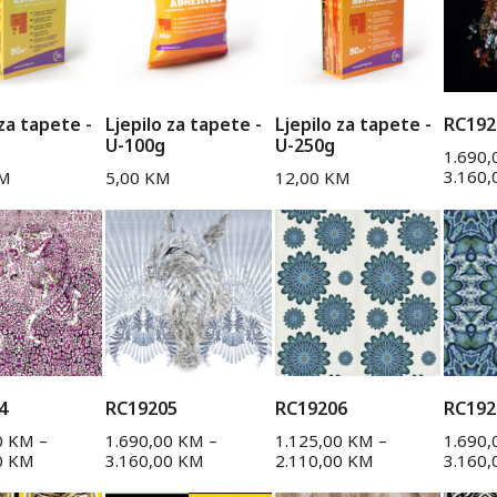
 za tapete -
Ljepilo za tapete -
Ljepilo za tapete -
RC192
U-100g
U-250g
1.690
3.160
M
5,00
KM
12,00
KM
4
RC19205
RC19206
RC192
0
KM
–
1.690,00
KM
–
1.125,00
KM
–
1.690
0
KM
3.160,00
KM
2.110,00
KM
3.160