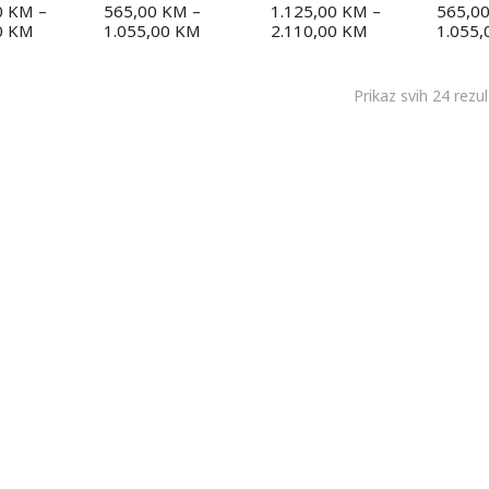
0
KM
–
565,00
KM
–
1.125,00
KM
–
565,0
0
KM
1.055,00
KM
2.110,00
KM
1.055
Prikaz svih 24 rezu