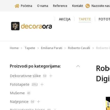
Početna
O nama
Reference
Kontakt
Nazovite nas
AKCIJA
TAPETE
FOTOT
Home
Tapete
Emiliana Parati
Roberto Cavalli
Roberto Ca
You are here:
Robe
Proizvodi po kategorijama:
Dekorativne slike
Digi
50
Fototapete
2352
Mušeme
41
Naljepnice
56