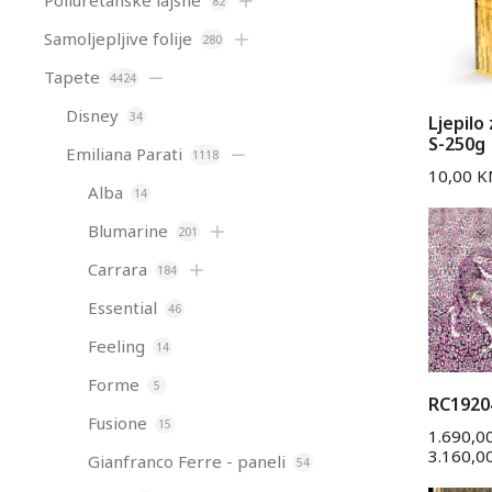
Poliuretanske lajsne
82
Samoljepljive folije
280
Tapete
4424
Disney
34
Ljepilo
S-250g
Emiliana Parati
1118
10,00
K
Alba
14
Blumarine
201
Carrara
184
Essential
46
Feeling
14
Forme
5
RC1920
Fusione
15
1.690,0
3.160,0
Gianfranco Ferre - paneli
54