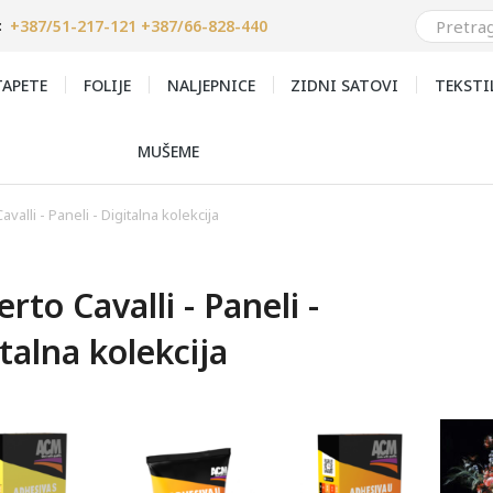
+387/51-217-121 +387/66-828-440
:
APETE
FOLIJE
NALJEPNICE
ZIDNI SATOVI
TEKSTI
MUŠEME
valli - Paneli - Digitalna kolekcija
rto Cavalli - Paneli -
talna kolekcija