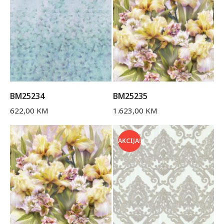
BM25234
BM25235
622,00
KM
1.623,00
KM
AKCIJA!