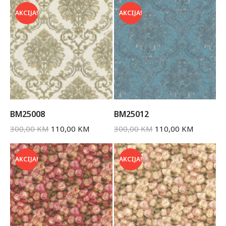
AKCIJA!
AKCIJA!
BM25008
BM25012
300,00
KM
110,00
KM
300,00
KM
110,00
KM
AKCIJA!
AKCIJA!