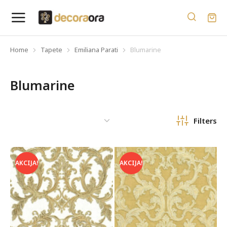
Home
Tapete
Emiliana Parati
Blumarine
You are here:
Blumarine
Filters
AKCIJA!
AKCIJA!