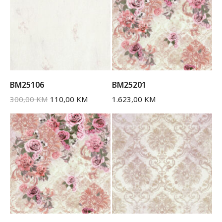
BM25106
BM25201
300,00
KM
110,00
KM
1.623,00
KM