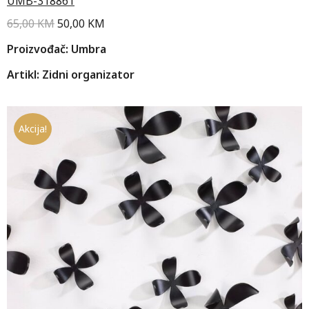
UMB-318861
65,00
KM
50,00
KM
Proizvođač: Umbra
Artikl: Zidni organizator
Akcija!