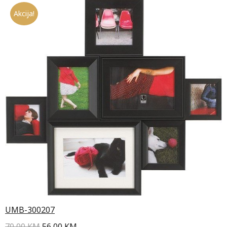
Akcija!
UMB-300207
70,00
KM
56,00
KM