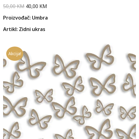
50,00
KM
40,00
KM
Proizvođač: Umbra
Artikl: Zidni ukras
Akcija!