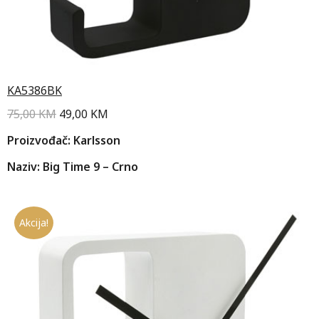
KA5386BK
75,00
KM
49,00
KM
Proizvođač: Karlsson
Naziv: Big Time 9 – Crno
Akcija!