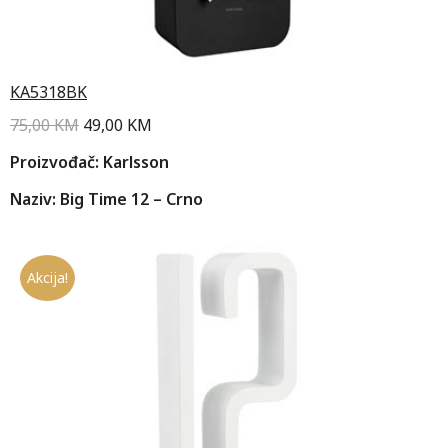
KA5318BK
75,00
KM
49,00
KM
Proizvođač: Karlsson
Naziv: Big Time 12 – Crno
Akcija!