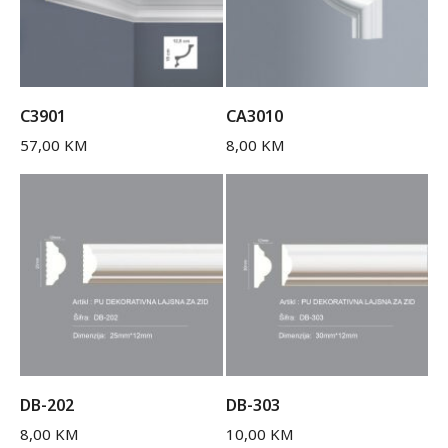
C3901
CA3010
57,00
KM
8,00
KM
DB-202
DB-303
8,00
KM
10,00
KM