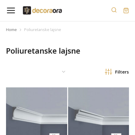
Home
Poliuretanske lajsne
You are here:
Poliuretanske lajsne
Filters