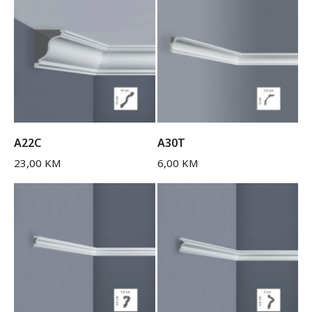
A22C
A30T
23,00
KM
6,00
KM