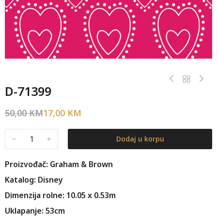
D-71399
50,00
KM
17,00
KM
﹣
﹢
Dodaj u korpu
Proizvođač: Graham & Brown
Katalog: Disney
Dimenzija rolne: 10.05 x 0.53m
Uklapanje: 53cm