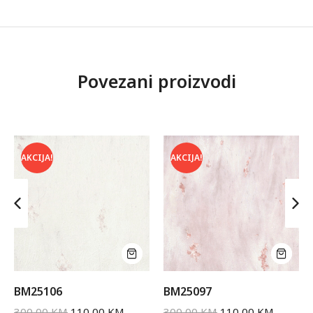
Povezani proizvodi
AKCIJA!
AKCIJA!
BM25106
BM25097
300,00
KM
110,00
KM
300,00
KM
110,00
KM