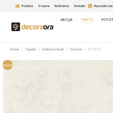
Početna
O nama
Reference
Kontakt
Nazovite nas
AKCIJA
TAPETE
FOTOT
Home
Tapete
Emiliana Parati
Fusione
FU73525
You are here:
Akcija!