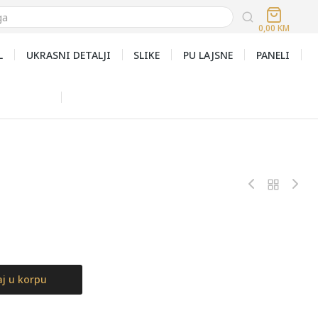
0,00
KM
L
UKRASNI DETALJI
SLIKE
PU LAJSNE
PANELI
j u korpu