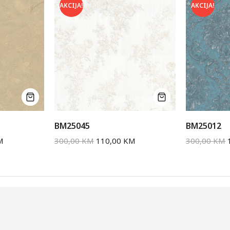
AKCIJA!
AKCIJA!
BM25045
BM25012
M
300,00
KM
110,00
KM
300,00
KM