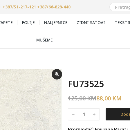
+387/51-217-121 +387/66-828-440
:
APETE
FOLIJE
NALJEPNICE
ZIDNI SATOVI
TEKSTI
MUŠEME
FU73525
125,00
KM
88,00
KM
﹣
﹢
Doda
Proizvođač: Emiliana Parati