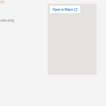
ozi
odavaniji