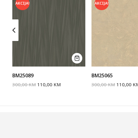
AKCIJA!
AKCIJA!
BM25089
BM25065
300,00
KM
110,00
KM
300,00
KM
110,00
K