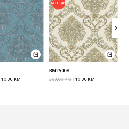
AKCIJA!
A
BM25008
BM
110,00
KM
300,00
KM
110,00
KM
30