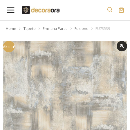
Home
Tapete
Emiliana Parati
Fusione
FU73539
You are here:
Akcija!