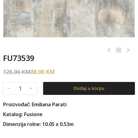
FU73539
125,00
KM
88,00
KM
﹣
﹢
Dodaj u korpu
Proizvođač: Emiliana Parati
Katalog: Fusione
Dimenzija rolne: 10.05 x 0.53m