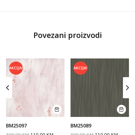
Povezani proizvodi
AKCIJA!
AKCIJA!
BM25097
BM25089
300,00
KM
110,00
KM
300,00
KM
110,00
KM