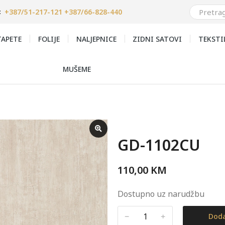
+387/51-217-121 +387/66-828-440
:
APETE
FOLIJE
NALJEPNICE
ZIDNI SATOVI
TEKSTI
MUŠEME
GD-1102CU
110,00
KM
Dostupno uz narudžbu
﹣
﹢
Doda