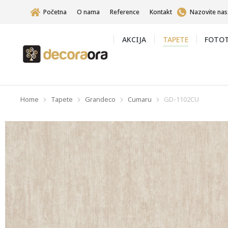
Početna
O nama
Reference
Kontakt
Nazovite nas
AKCIJA
TAPETE
FOTOT
Home
Tapete
Grandeco
Cumaru
GD-1102CU
You are here: