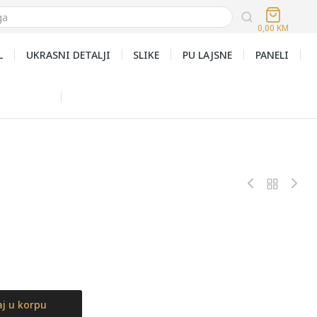
0,00
KM
L
UKRASNI DETALJI
SLIKE
PU LAJSNE
PANELI
j u korpu