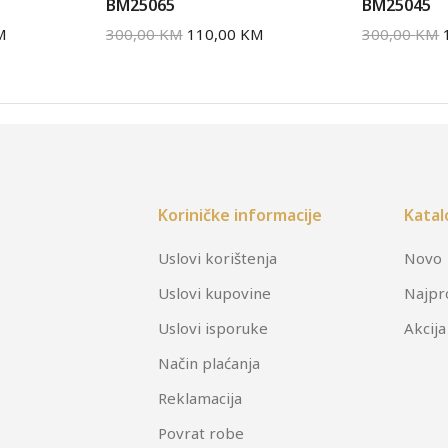
BM25065
BM25045
M
300,00
KM
110,00
KM
300,00
KM
Koriničke informacije
Katal
Uslovi korištenja
Novo
Uslovi kupovine
Najpr
Uslovi isporuke
Akcija
Način plaćanja
Reklamacija
Povrat robe