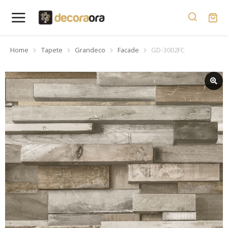
Home
Tapete
Grandeco
Facade
GD-3002FC
You are here: