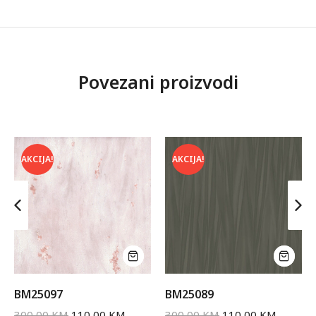
Povezani proizvodi
AKCIJA!
AKCIJA!
BM25097
BM25089
300,00
KM
110,00
KM
300,00
KM
110,00
KM