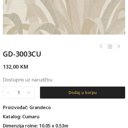
GD-3003CU
132,00
KM
Dostupno uz narudžbu
﹣
﹢
Dodaj u korpu
Proizvođač: Grandeco
Katalog: Cumaru
Dimenzija rolne: 10.05 x 0.53m