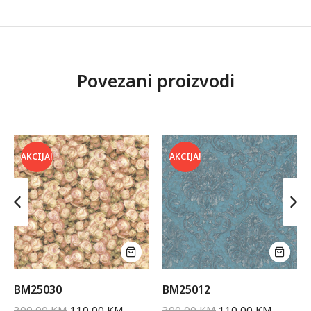
Povezani proizvodi
AKCIJA!
AKCIJA!
BM25030
BM25012
300,00
KM
110,00
KM
300,00
KM
110,00
KM