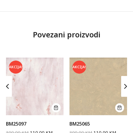
Povezani proizvodi
AKCIJA!
AKCIJA!
BM25097
BM25065
300,00
KM
110,00
KM
300,00
KM
110,00
KM