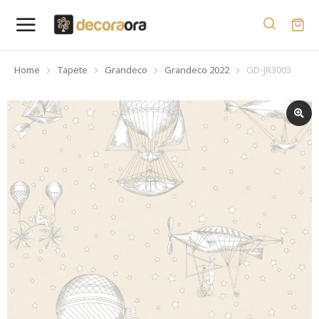
Home
Tapete
Grandeco
Grandeco 2022
GD-JR3003
You are here: