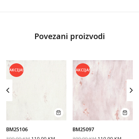
Povezani proizvodi
AKCIJA!
AKCIJA!
BM25106
BM25097
300,00
KM
110,00
KM
300,00
KM
110,00
KM