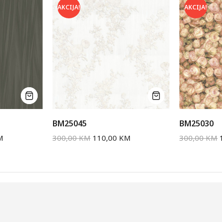
AKCIJA!
AKCIJA!
BM25045
BM25030
M
300,00
KM
110,00
KM
300,00
KM