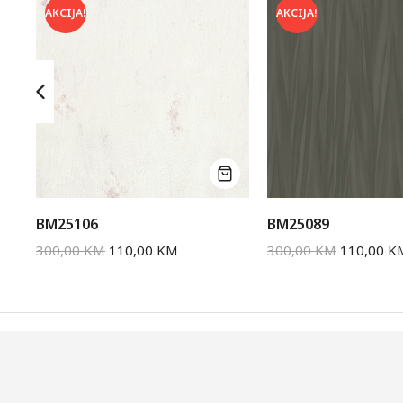
AKCIJA!
AKCIJA!
BM25106
BM25089
300,00
KM
110,00
KM
300,00
KM
110,00
K