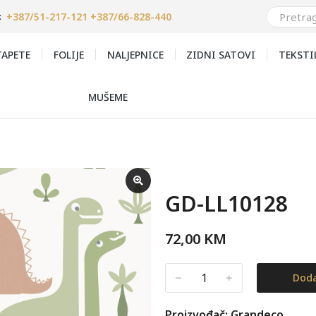
+387/51-217-121 +387/66-828-440
:
APETE
FOLIJE
NALJEPNICE
ZIDNI SATOVI
TEKSTI
MUŠEME
GD-LL10128
72,00
KM
﹣
﹢
Doda
Proizvođač: Grandeco