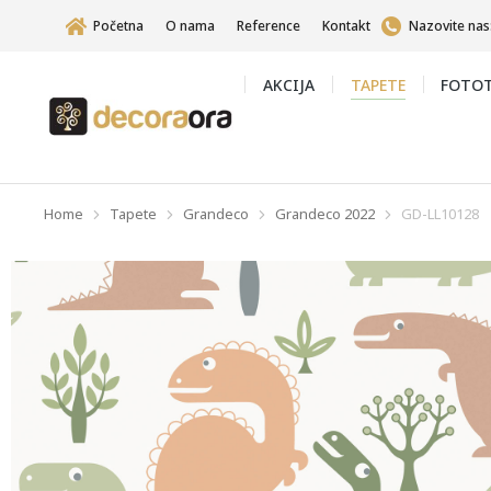
Početna
O nama
Reference
Kontakt
Nazovite nas
AKCIJA
TAPETE
FOTOT
Home
Tapete
Grandeco
Grandeco 2022
GD-LL10128
You are here: