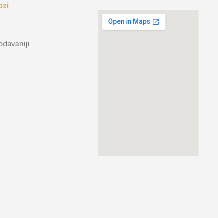
ozi
odavaniji