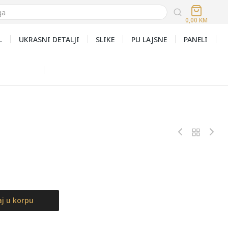
0,00
KM
L
UKRASNI DETALJI
SLIKE
PU LAJSNE
PANELI
j u korpu