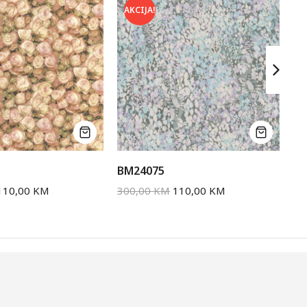
AKCIJA!
A
BM24075
BM
110,00
KM
300,00
KM
110,00
KM
30