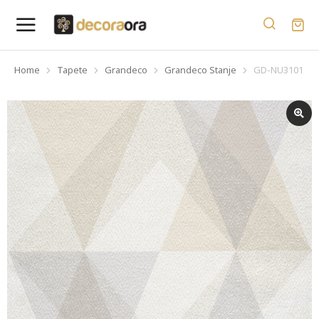
Home
Tapete
Grandeco
Grandeco Stanje
GD-NU3101
You are here: