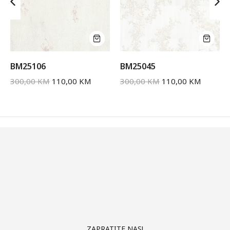
BM25106
BM25045
300,00
KM
110,00
KM
300,00
KM
110,00
KM
ZAPRATITE NAS!