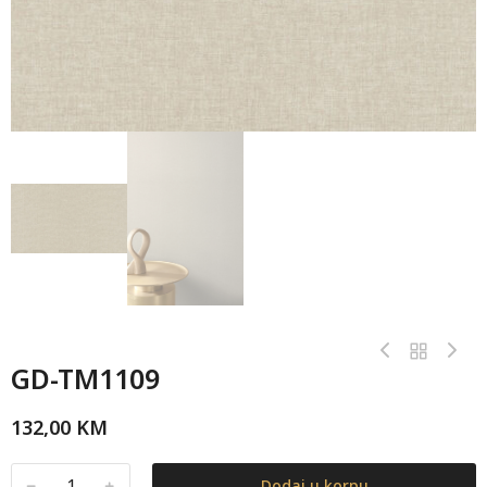
GD-TM1109
132,00
KM
﹣
﹢
Dodaj u korpu