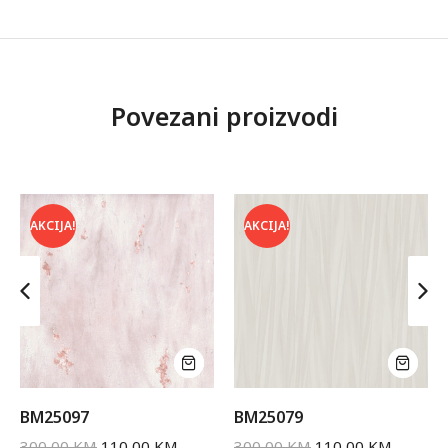
Povezani proizvodi
AKCIJA!
AKCIJA!
BM25097
BM25079
300,00
KM
110,00
KM
300,00
KM
110,00
KM