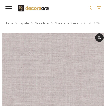
Home
Tapete
Grandeco
Grandeco Stanje
GD-TP1407
You are here: