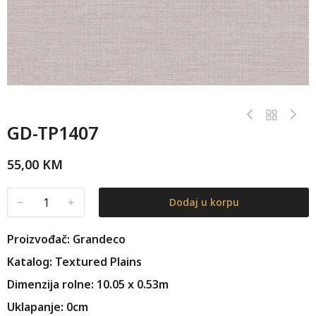
GD-TP1407
55,00
KM
﹣
﹢
Dodaj u korpu
Proizvođač: Grandeco
Katalog: Textured Plains
Dimenzija rolne: 10.05 x 0.53m
Uklapanje: 0cm