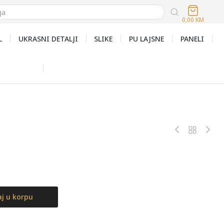
0,00
KM
L
UKRASNI DETALJI
SLIKE
PU LAJSNE
PANELI
j u korpu