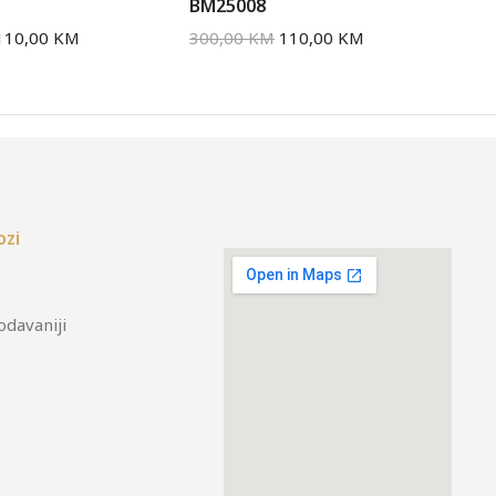
BM25008
BM
110,00
KM
300,00
KM
110,00
KM
30
ozi
odavaniji