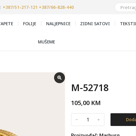
+387/51-217-121 +387/66-828-440
:
APETE
FOLIJE
NALJEPNICE
ZIDNI SATOVI
TEKSTI
MUŠEME
M-52718
105,00
KM
﹣
﹢
Doda
Proizvođač: Marburg