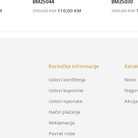
BM25044
BM25030
M
300,00
KM
110,00
KM
300,00
KM
Koriničke informacije
Katal
Uslovi korištenja
Novo
Uslovi kupovine
Najpr
Uslovi isporuke
Akcija
Način plaćanja
Reklamacija
Povrat robe