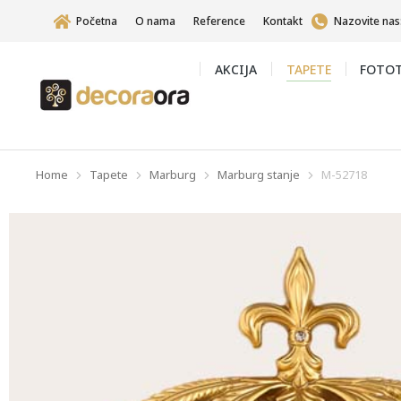
Početna
O nama
Reference
Kontakt
Nazovite nas
AKCIJA
TAPETE
FOTOT
Home
Tapete
Marburg
Marburg stanje
M-52718
You are here: