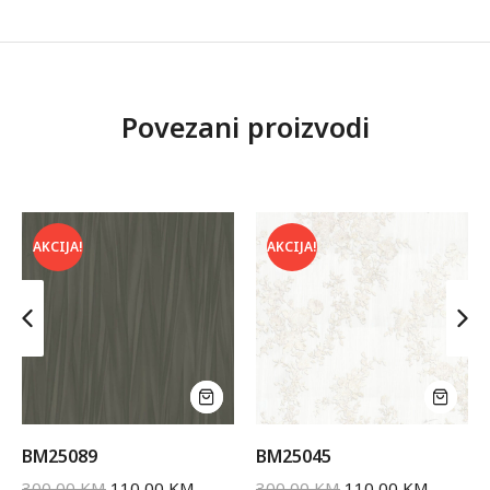
Povezani proizvodi
AKCIJA!
AKCIJA!
BM25089
BM25045
300,00
KM
110,00
KM
300,00
KM
110,00
KM