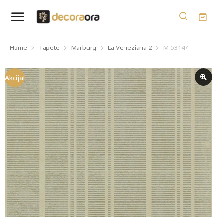
Home
Tapete
Marburg
La Veneziana 2
M-53147
You are here:
Akcija!