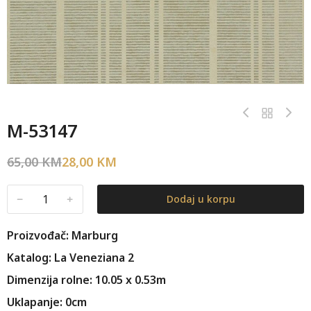
M-53147
65,00
KM
28,00
KM
﹣
﹢
Dodaj u korpu
Proizvođač: Marburg
Katalog: La Veneziana 2
Dimenzija rolne: 10.05 x 0.53m
Uklapanje: 0cm