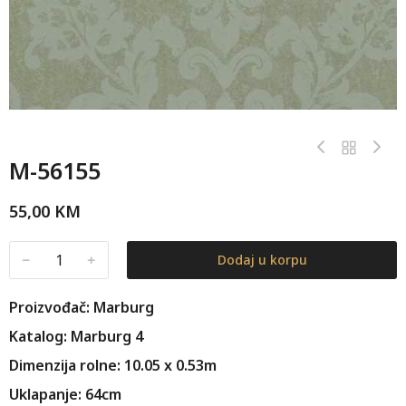
M-56155
55,00
KM
﹣
﹢
Dodaj u korpu
Proizvođač: Marburg
Katalog: Marburg 4
Dimenzija rolne: 10.05 x 0.53m
Uklapanje: 64cm