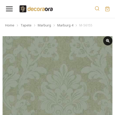
Home
Tapete
Marburg
Marburg 4
M-56155
You are here: