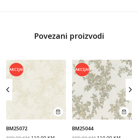
Povezani proizvodi
AKCIJA!
AKCIJA!
BM25072
BM25044
300,00
KM
110,00
KM
300,00
KM
110,00
KM