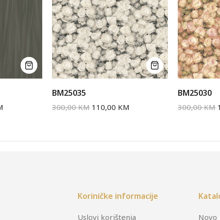
BM25035
BM25030
M
300,00
KM
110,00
KM
300,00
KM
Koriničke informacije
Katal
Uslovi korištenja
Novo