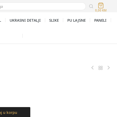
0,00
KM
L
UKRASNI DETALJI
SLIKE
PU LAJSNE
PANELI
j u korpu