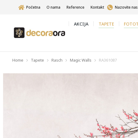
Početna
O nama
Reference
Kontakt
Nazovite nas
AKCIJA
TAPETE
FOTOT
Home
Tapete
Rasch
Magic Walls
RA361087
You are here: