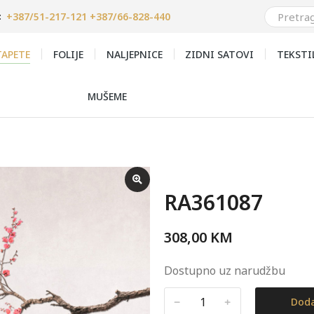
+387/51-217-121 +387/66-828-440
:
APETE
FOLIJE
NALJEPNICE
ZIDNI SATOVI
TEKSTI
MUŠEME
RA361087
308,00
KM
Dostupno uz narudžbu
﹣
﹢
Doda