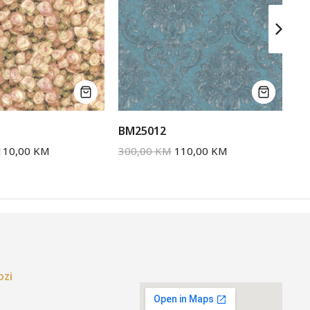
BM25012
BM
110,00
KM
300,00
KM
110,00
KM
30
ozi